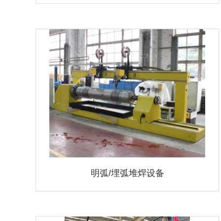
明弧/埋弧堆焊设备