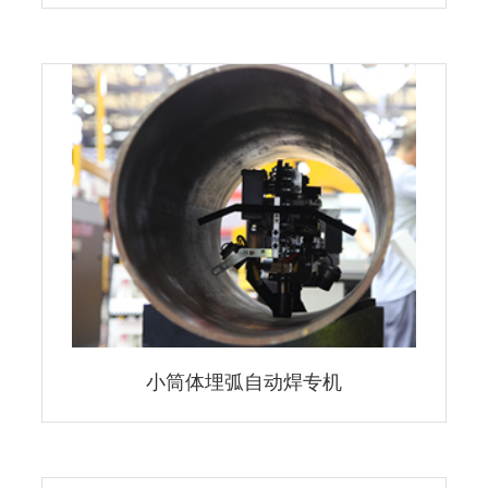
小筒体埋弧自动焊专机