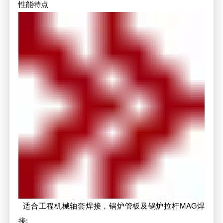
性能特点
适合工程机械轴套焊接，锅炉管板及锅炉拉杆MAG焊
接;