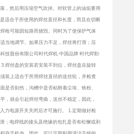
落，然后用压缩空气吹掉。对软管上的油垢要用
是适合于所使用的焊丝直径和长度，而且在切断
，焊枪可能因短路而烧毁。同时为了使保护气体
径适当地调节。如果压力不足，焊丝将打滑；压
科技股份有限公司时代焊机·中国品牌 时代焊割·
3.焊丝盘的安装若安装不到位，焊丝盘在旋转
必须装上适合于所用焊丝直径的送丝轮，并检查
表面是否刻伤，沟槽中是否粘附着尘埃、铁粉、
水平，就会引起焊丝弯曲，送丝不稳定，因此，
力电源开关关闭后才可施行。 1.定期做好检
泄；电焊线的接头及绝缘的包扎是否有松懈或剥
并积存于机内。因此，可以定期利用清洁干燥的