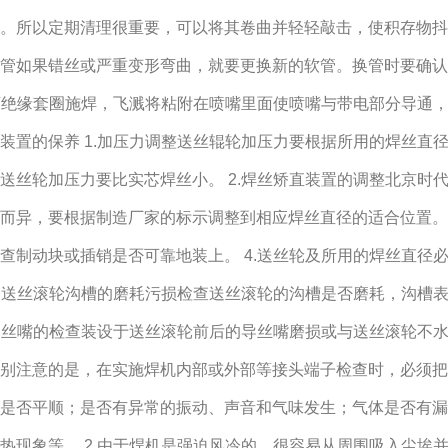
。所以定期清理很重要，可以将其卷曲并轻轻敲击，使积存物抖
管如果错丝或严重变形弯曲，就要更换新的软管。换管时要确认
取下绝缘套圈施焊，飞溅将粘附在喷嘴里面使喷嘴与带电部分导通
装置的保养 1.加压力调整送丝辊轮加压力要根据所用的焊丝直
丝轮加压力要比实芯焊丝小。 2.焊丝矫直装置的调整北京时代
而异，要根据制造厂家的标示调整到相应焊丝直径的适合位置。 
查制动块或插销是否可靠地装上。 4.送丝轮及所用的焊丝直径
5.送丝滚轮沟槽的磨耗污损检查送丝滚轮的沟槽是否磨耗，沟槽
.导丝嘴的检查装设于送丝滚轮前后的导丝嘴磨损或与送丝滚轮不
别注意的是，在实施焊机内部或外部等接头端子检查时，必须把入
是否平顺；是否有异常的振动、声音和气味发生；气体是否有漏
热现象等。 2.由于焊机是强迫风冷的，很容易从周围吸入尘埃