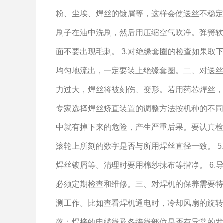
粉、尘埃、焊丝的镀屑等，这样会使送丝不稳定
刷子在油中洗刷，然后用压缩空气吹净。弹簧软
面不要出现毛刺。 3.对绝缘套圈的检查如果
均匀地流出，一定要装上绝缘套圈。二、对送丝
力过大，焊丝将被刻伤、变形。若用药芯焊丝，送
专家选择焊丝矫直装置的调整方法按机种的不同
中就有掉下来的危险，产生严重后果。要认真检
滚轮上所刻的数字是否与所用焊丝直径一致。 
焊丝镀屑等。清理时要用棉纱抹布等揩净。 6
必须定期检查和维修。三、对焊机的保养需要特
测工作。比如查看焊机通电时，冷却风扇的旋转
落；焊接的电缆线及各接线部位是否有异常的发